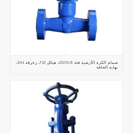
صمام الكرة الأرضية فئة 2500LB، هيكل F22، زخرفة 304،
نهاية الحافة