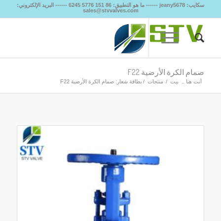
سكايب: jeany5678 ------ ما هو التطبيق: 86 151 5776 6245 ------ البريد الإلكتروني:
sales@stvvalves.com
صمام الكرة الأرضية F22
أنت هنا ..
بيت
/
منتجات
/
بطاقة شعار: صمام الكرة الأرضية F22