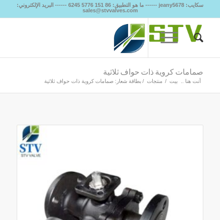
سكايب: jeany5678 ------ ما هو التطبيق: 86 151 5776 6245 ------ البريد الإلكتروني:
sales@stvvalves.com
صمامات كروية ذات حواف ثلاثية
أنت هنا ..
بيت
/
منتجات
/
بطاقة شعار: صمامات كروية ذات حواف ثلاثية