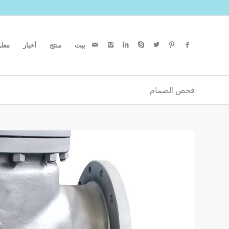
بيت
منتج
أخبار
معلو
فحص الصمام