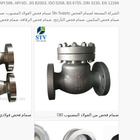
API 598، API 6D، JIS B2003، ISO 5208، BS 6755، DIN 3230، EN 12266
الشركة المصنعة لصمام الفحص Stv Supply صم
صمام فحص المكبس، صمام فحص التأرجح، صمام فحص الرقاقة، صمام فحص ا
صمام فحص من الفولاذ المصبوب
(38)
صمام فحص فولاذي