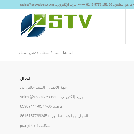
أنت هنا ..
بيت
/
منتجات
/
فحص الصمام
اتصال
جهة الاتصال: السيد جالين لي
بريد إلكتروني:
sales@stvvalves.com
هاتف:
86-0577-85987444
الجوال وما هو التطبيق
+8615157766245
سكايب:jeany5678