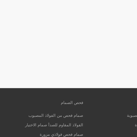
فحص الصمام
صبوبة
صمام فحص من الفولاذ المصبوب
ة
الفولاذ المقاوم للصدأ صمام الاختيار
صمام فحص فولاذي مزورة