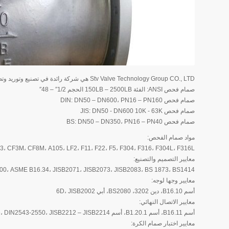
Stv Valve Technology Group CO., LTD هي شركة رائدة في تصنيع وتوريد وتصدير الصمامات في الصين. تحقق بشكل أساسي من أبعاد وميزات الصمام:
صمام فحص ANSI: الفئة 150LB – 2500LB الحجم 1/2″ – 48″
صمام فحص DIN: DN50 – DN600، PN16 – PN160
صمام فحص JIS: DN50 - DN600 10K - 63K
صمام فحص BS: DN50 – DN350، PN16 – PN40
مواد صمام الفحص:
، CF3M، CF8M، A105، LF2، F11، F22، F5، F304، F316، F304L، F316L
معايير التصميم والتصنيع:
600، ASME B16.34، JISB2071، JISB2073، JISB2083، BS 1873، BS1414
معايير وجها لوجه:
أسم B16.10، دين 3202، BS2080، أبي 6D، JISB2002
معايير الاتصال النهائي:
أسم B16.11، أسم B1.20.1، أسم B16.5، DIN2543-2550، JISB2212 – JISB2214
معايير اختبار صمام الكرة: