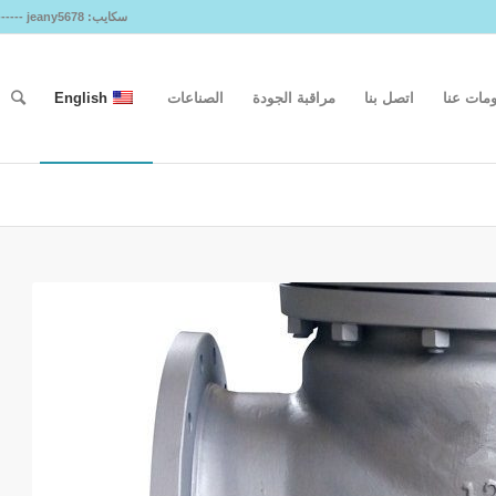
سكايب: jeany5678 ------ ما هو التطبيق: 86 151 5776 6245 ------ البريد الإلكتروني: sales@stvvalves.com
مات عنا
اتصل بنا
مراقبة الجودة
الصناعات
English