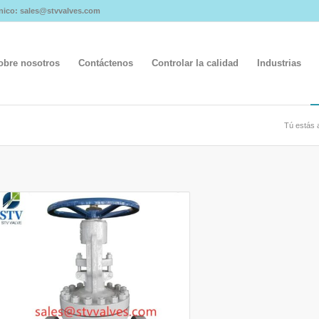
rónico: sales@stvvalves.com
obre nosotros
Contáctenos
Controlar la calidad
Industrias
Tú estás 