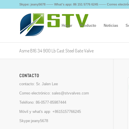
Skype: jeany5678 ------ What's app: 86 151 5776 6245 ------ Correo elect
Hogar
Producto
Noticias
S
Asme B16.34 900 Lb Cast Steel Gate Valve
CONTACTO
contacto: Sr. Jalen Lee
Correo electrónico:
sales@stvvalves.com
Teléfono:
86-0577-85987444
Móvil y what's app
+8615157766245
Skype:jeany5678