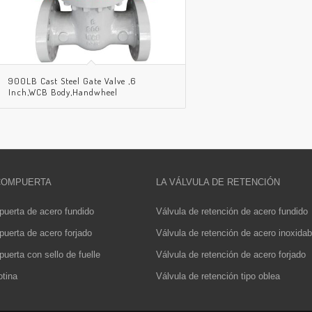
900LB Cast Steel Gate Valve ,6
Inch,WCB Body,Handwheel
 COMPUERTA
LA VÁLVULA DE RETENCIÓN
puerta de acero fundido
Válvula de retención de acero fundido
uerta de acero forjado
Válvula de retención de acero inoxidab
uerta con sello de fuelle
Válvula de retención de acero forjado
otina
Válvula de retención tipo oblea