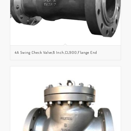
4A Swing Check Valve,8 Inch,CL900,Flange End