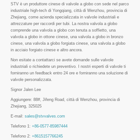
STV è un produttore cinese di valvole a globo con sede nel parco
industriale high-tech di Yongqiang, città di Wenzhou, provincia di
Zhejiang, come azienda specializzata in valvole industriali e
attrezzature per raccordi per tubi. La nostra valvola a globo
comprende una valvola a globo con tenuta a soffietto, una
valvola a globo in ottone cinese, una valvola a globo in bronzo
cinese, una valvola a globo forgiata cinese, una valvola a globo
in acciaio forgiato cinese e altro ancora.
Non esitate a contattarci se avete domande sulle valvole
industriali o richiedete un preventivo. I nostri esperti di valvole ti
forniranno un feedback entro 24 ore e forniranno una soluzione di
valvole personalizzata.
Signor Jalen Lee
Aggiungere: 88#, Jifeng Road, città di Wenzhou, provincia di
Zhejiang, 325025
E-mail:
sales@stvvalves.com
Telefono 1:
+86-0577-85987444
Telefono 2:
+8615157766245