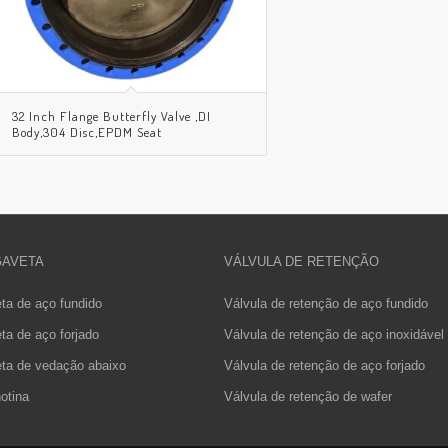
32 Inch Flange Butterfly Valve ,DI
Body,304 Disc,EPDM Seat
GAVETA
VÁLVULA DE RETENÇÃO
ta de aço fundido
Válvula de retenção de aço fundido
ta de aço forjado
Válvula de retenção de aço inoxidável
eta de vedação abaixo
Válvula de retenção de aço forjado
hotina
Válvula de retenção de wafer