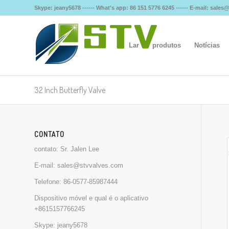
Skype: jeany5678 ------ What's app: 86 151 5776 6245 ------ E-mail: sale
Lar
produtos
Notícias
32 Inch Butterfly Valve
CONTATO
contato: Sr. Jalen Lee
E-mail:
sales@stvvalves.com
Telefone:
86-0577-85987444
Dispositivo móvel e qual é o aplicativo
+8615157766245
Skype: jeany5678