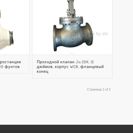
тростанции
Проходной клапан Jis 20K, 12
00 фунтов
дюймов, корпус WCB, фланцевый
конец
Страница 2 of 3