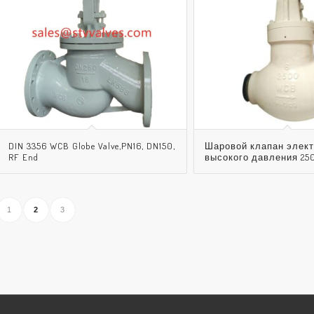
DIN 3356 WCB Globe Valve,PN16, DN150,
Шаровой клапан элек
RF End
высокого давления 25
1
2
3