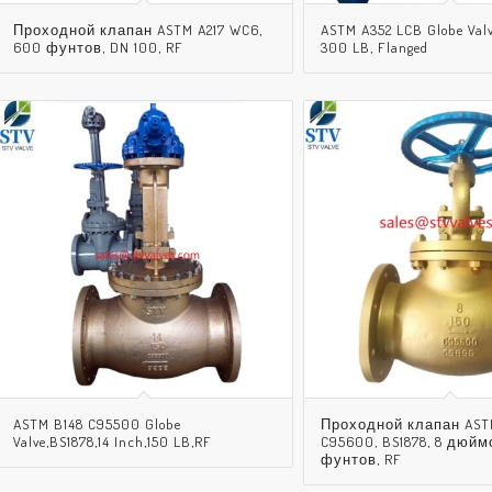
Проходной клапан ASTM A217 WC6,
ASTM A352 LCB Globe Valv
600 фунтов, DN 100, RF
300 LB, Flanged
ASTM B148 C95500 Globe
Проходной клапан AST
Valve,BS1878,14 Inch,150 LB,RF
C95600, BS1878, 8 дюймо
фунтов, RF