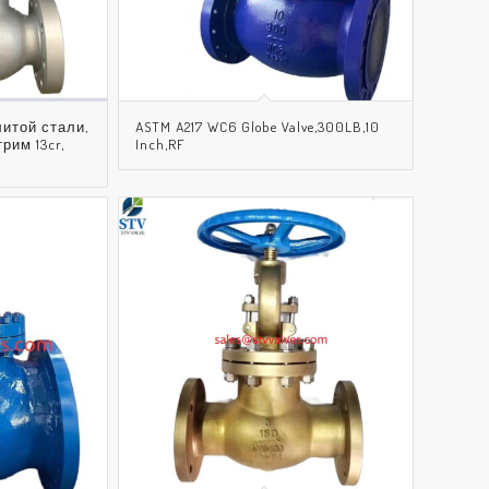
итой стали,
ASTM A217 WC6 Globe Valve,300LB,10
рим 13cr,
Inch,RF