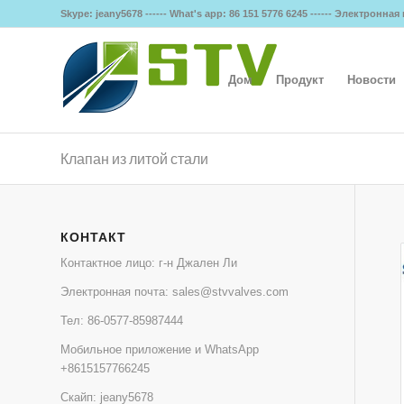
Skype: jeany5678 ------ What's app: 86 151 5776 6245 ------ Электронна
Дом
Продукт
Новости
Клапан из литой стали
КОНТАКТ
Контактное лицо: г-н Джален Ли
Электронная почта:
sales@stvvalves.com
Тел:
86-0577-85987444
Мобильное приложение и WhatsApp
+8615157766245
Скайп: jeany5678