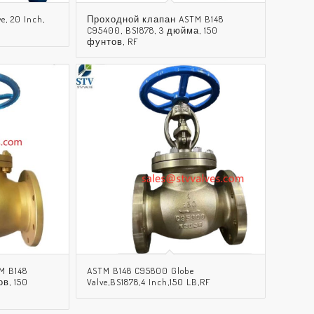
e, 20 Inch,
Проходной клапан ASTM B148
C95400, BS1878, 3 дюйма, 150
фунтов, RF
M B148
ASTM B148 C95800 Globe
в, 150
Valve,BS1878,4 Inch,150 LB,RF