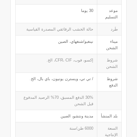
موعد
30 يوما
التسليم
طَرد
حالة الخشب الرقائقي المصدرة القياسية
ميناء
نينغبو/شنغهاي، الصين
الشحن
شروط
إكسو، فوب، CFR، CIF، الخ.
الشحن
شروط
/ تي تي، ويسترن يونيون، باي بال، الخ.
الدفع
30% الدفع المسبق، 70% الرصيد المدفوع
قبل الشحن
بلد المنشأ
مدينة ونتشو، الصين
السعة
6000 طن/سنة
الإنتاجية