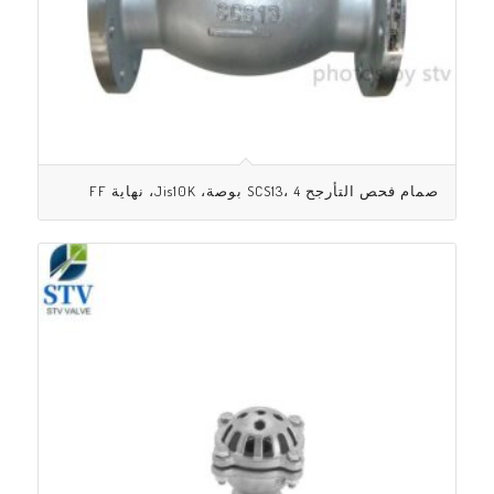
صمام فحص التأرجح SCS13، 4 بوصة، Jis10K، نهاية FF