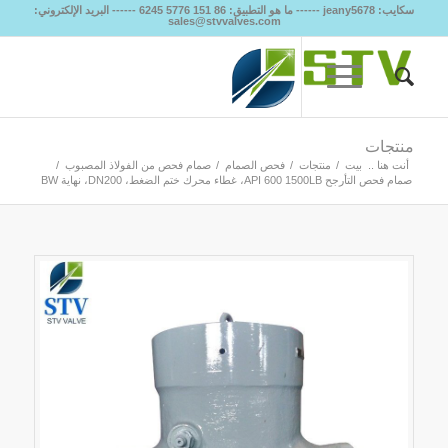
سكايب: jeany5678 ------ ما هو التطبيق: 86 151 5776 6245 ------ البريد الإلكتروني:
sales@stvvalves.com
منتجات
أنت هنا ..
بيت
/
منتجات
/
فحص الصمام
/
صمام فحص من الفولاذ المصبوب
/
صمام فحص التأرجح API 600 1500LB، غطاء محرك ختم الضغط، DN200، نهاية BW