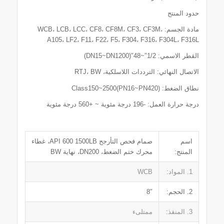
حدود المنتج
مادة الجسم: WCB، LCB، LCC، CF8، CF8M، CF3، CF3M،
A105، LF2، F11، F22، F5، F304، F316، F304L، F316L
القطر الاسمي: 1/2″~48″(DN15~DN1200)
الاتصال النهائي: الترددات اللاسلكية، RTJ، BW
نطاق الضغط: Class150~2500(PN16~PN420)
درجة حرارة العمل: -196 درجة مئوية ~ +560 درجة مئوية
اسم
صمام فحص التأرجح API 600 1500LB، غطاء
المنتج:
محرك ختم الضغط، DN200، نهاية BW
1. المواد:
WCB
2. الحجم:
8″
3. المنفذ:
ممتلىء