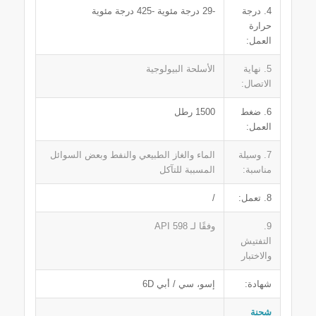
4. درجة
-29 درجة مئوية -425 درجة مئوية
حرارة
العمل:
5. نهاية
الأسلحة البيولوجية
الاتصال:
6. ضغط
1500 رطل
العمل:
7. وسيلة
الماء والغاز الطبيعي والنفط وبعض السوائل
مناسبة:
المسببة للتآكل
8. تعمل:
/
9.
وفقًا لـ API 598
التفتيش
والاختبار
شهادة:
إسو، سي / أبي 6D
شحنة