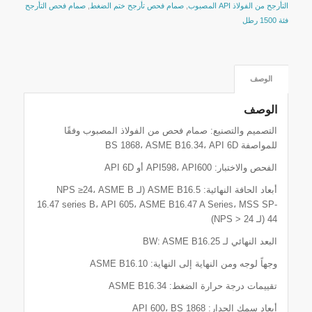
التأرجح من الفولاذ API المصبوب
,
صمام فحص تأرجح ختم الضغط
,
صمام فحص التأرجح
فئة 1500 رطل
 الوصف 
الوصف
التصميم والتصنيع: صمام فحص من الفولاذ المصبوب وفقًا
للمواصفة BS 1868، ASME B16.34، API 6D
الفحص والاختبار: API598، API600 أو API 6D
أبعاد الحافة النهائية: ASME B16.5 (لـ NPS ≥24، ASME B
16.47 series B، API 605، ASME B16.47 A Series، MSS SP-
44 (لـ NPS > 24)
البعد النهائي لـ BW: ASME B16.25
وجهاً لوجه ومن النهاية إلى النهاية: ASME B16.10
تقييمات درجة حرارة الضغط: ASME B16.34
أبعاد سمك الجدار: API 600، BS 1868