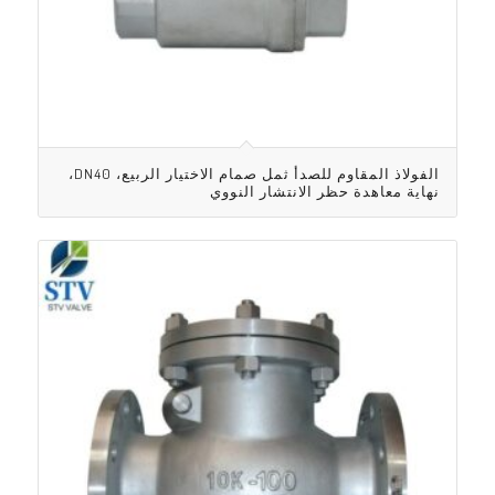
الفولاذ المقاوم للصدأ ثمل صمام الاختيار الربيع، DN40،
نهاية معاهدة حظر الانتشار النووي