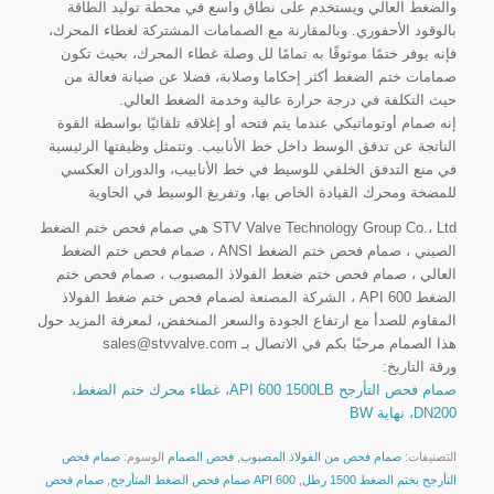
والضغط العالي ويستخدم على نطاق واسع في محطة توليد الطاقة
بالوقود الأحفوري. وبالمقارنة مع الصمامات المشتركة لغطاء المحرك،
فإنه يوفر ختمًا موثوقًا به تمامًا لل وصلة غطاء المحرك، بحيث تكون
صمامات ختم الضغط أكثر إحكاما وصلابة، فضلا عن صيانة فعالة من
حيث التكلفة في درجة حرارة عالية وخدمة الضغط العالي.
إنه صمام أوتوماتيكي عندما يتم فتحه أو إغلاقه تلقائيًا بواسطة القوة
الناتجة عن تدفق الوسط داخل خط الأنابيب. وتتمثل وظيفتها الرئيسية
في منع التدفق الخلفي للوسيط في خط الأنابيب، والدوران العكسي
للمضخة ومحرك القيادة الخاص بها، وتفريغ الوسيط في الحاوية
STV Valve Technology Group Co.، Ltd هي صمام فحص ختم الضغط
الصيني ، صمام فحص ختم الضغط ANSI ، صمام فحص ختم الضغط
العالي ، صمام فحص ختم ضغط الفولاذ المصبوب ، صمام فحص ختم
الضغط API 600 ، الشركة المصنعة لصمام فحص ختم ضغط الفولاذ
المقاوم للصدأ مع ارتفاع الجودة والسعر المنخفض، لمعرفة المزيد حول
هذا الصمام مرحبًا بكم في الاتصال بـ sales@stvvalve.com
ورقة التاريخ:
صمام فحص التأرجح API 600 1500LB، غطاء محرك ختم الضغط،
DN200، نهاية BW
التصنيفات:
صمام فحص من الفولاذ المصبوب
,
فحص الصمام
الوسوم:
صمام فحص
التأرجح بختم الضغط 1500 رطل
,
API 600 صمام فحص الضغط المتأرجح
,
صمام فحص