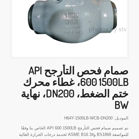
صمام فحص التأرجح API
600 1500LB، غطاء محرك
ختم الضغط، DN200، نهاية
BW
الموديل: H64Y-1500LB-WCB-DN200
تم تصميم صمام فحص التأرجح API 600 1500LB الخاص بنا وفقًا
للمواصفة BS1868 وASME B16.34 لخدمة درجات الحرارة العالية