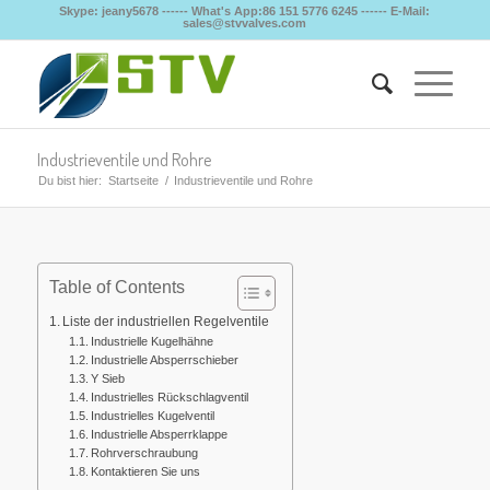
Skype: jeany5678 ------ What's App:86 151 5776 6245 ------ E-Mail:
sales@stvvalves.com
Industrieventile und Rohre
Du bist hier:
Startseite
/
Industrieventile und Rohre
Table of Contents
Liste der industriellen Regelventile
Industrielle Kugelhähne
Industrielle Absperrschieber
Y Sieb
Industrielles Rückschlagventil
Industrielles Kugelventil
Industrielle Absperrklappe
Rohrverschraubung
Kontaktieren Sie uns