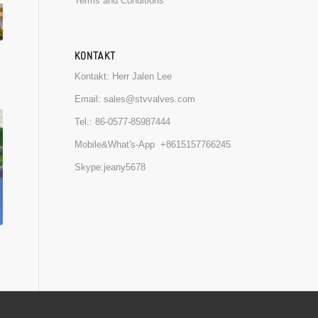
Terms and Conditions
KONTAKT
Kontakt: Herr Jalen Lee
Email:
sales@stvvalves.com
Tel.:
86-0577-85987444
Mobile&What's-App
+8615157766245
Skype:jeany5678