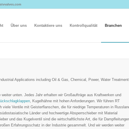
@stvvalves.com
ht
Über uns
Kontaktiere uns
Kontrollqualität
Branchen
ndustrial Applications including Oil & Gas, Chemical, Power, Water Treatment
e weiter unten. Jedes Jahr erhalten wir Großaufträge aus Kraftwerken und
ückschlagklappen
, Kugelhähne mit hohen Anforderungen. Wir führen RT
ch viele Ventile mit Geisterflanschen, die für niedrige Temperaturen in Russlan
 südostasiatische Länder und hochwertige Absperrschieber mit Material
er und das Kugelventil sind die wirtschaftlichste Art, die für Dampfleitunge
roßen Erfahrungsschatz in der Industrie gesammelt. Und wir werden weiter