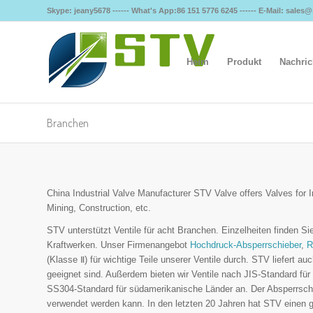
Skype: jeany5678 ------ What's App:86 151 5776 6245 ------ E-Mail: sales
Heim
Produkt
Nachric
Branchen
China Industrial Valve Manufacturer STV Valve offers Valves for I
Mining, Construction, etc.
STV unterstützt Ventile für acht Branchen. Einzelheiten finden Si
Kraftwerken. Unser Firmenangebot
Hochdruck-Absperrschieber
,
R
(Klasse Ⅱ) für wichtige Teile unserer Ventile durch. STV liefert au
geeignet sind. Außerdem bieten wir Ventile nach JIS-Standard für
SS304-Standard für südamerikanische Länder an. Der Absperrschieb
verwendet werden kann. In den letzten 20 Jahren hat STV einen g