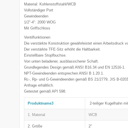
Material: Kohlenstoffstahl/WCB
Vollständiger Port
Gewindeenden
1/2″-4″: 2000 WOG
Mit Griffschloss
Ventilfunktionen
Die verstärkte Konstruktion gewährleistet einen Arbeitsdruck v
Der verstärkte TFE-Sitz erhöht die Haltbarkeit.
Einstellbare Stopfbuchse.
Von unten beladener, ausblassicherer Schaft.
Grundlegendes Design gemäß ANSI B16.34 und EN 12516-1.
NPT-Gewindeenden entsprechen ANSI B 1.20.1.
Rc-, Rp- und G-Gewindeenden gemäß BS 21/2779, JIS B-0203/
Anfrage erhältlich.
Getestet gemäß API 598.
Produktname3
2-teiliger Kugelhahn 
1. Material
WCB
2. Größe
2"