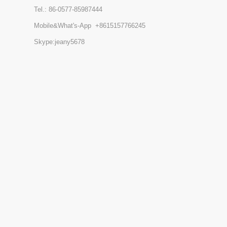
Tel.:
86-0577-85987444
Mobile&What's-App
+8615157766245
Skype:jeany5678