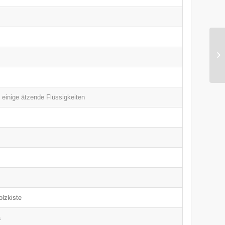
 einige ätzende Flüssigkeiten
olzkiste
a