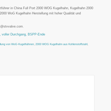
rktführer in China Full Port 2000 WOG Kugelhahn, Kugelhahn 2000
00 WoG Kugelhahn Herstellung mit hoher Qualität und
les@stvvalve.com.
l, voller Durchgang, BSPP-Ende
llung von WoG-Kugelhähnen
,
2000 WOG Kugelhahn aus Kohlenstoffstahl
,