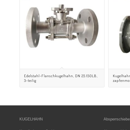
Edelstahl-Flanschkugelhahn, DN 25.150LB,
Kugelhahn
3-teilig
zapfenmont
KUGELHAHN
Absperrschiebe