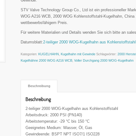
Gewinde.
STV Valve Technology Group Co., Ltd ist ein professioneller Ma
WOG A216 WCB, 2000 WOG Kohlenstoffstahl-Kugelhahn, China 20
wettbewerbsfähigem Preis.
Für weitere Materialien und Details wenden Sie sich bitte an sa
Datumsblatt:
2-teiliger 2000 WOG-Kugelhahn aus Kohlenstoffstah
Kategorien:
KUGELHAHN
,
Kugelhahn mit Gewinde
Schlagwörter:
2000 Herste
Kugelhähne 2000 WOG A216 WCB
,
Voller Durchgang 2000 WOG-Kugelhahn
 Beschreibung 
Beschreibung
2-teiliger 2000 WOG-Kugelhahn aus Kohlenstoffstahl
Arbeitsdruck: 2000 PSI (PN140)
Arbeitstemperatur: -29 °C bis 150 °C
Geeignetes Medium: Wasser, Öl, Gas
Gewindeende: BSPT NPT ISO7/1 ISO228