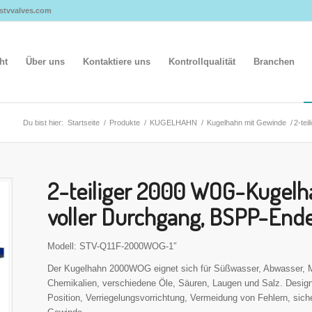
@stvvalves.com
ht
Über uns
Kontaktiere uns
Kontrollqualität
Branchen
Du bist hier:
Startseite
/
Produkte
/
KUGELHAHN
/
Kugelhahn mit Gewinde
/
2-tei
2-teiliger 2000 WOG-Kugelha
voller Durchgang, BSPP-End
Modell: STV-Q11F-2000WOG-1″
Der Kugelhahn 2000WOG eignet sich für Süßwasser, Abwasser, M
Chemikalien, verschiedene Öle, Säuren, Laugen und Salz. Desig
Position, Verriegelungsvorrichtung, Vermeidung von Fehlern, si