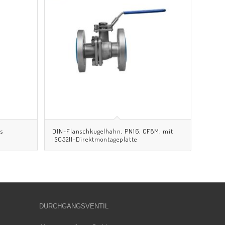
s
DIN-Flanschkugelhahn, PN16, CF8M, mit
ISO5211-Direktmontageplatte
DURCHGANGSVENTIL