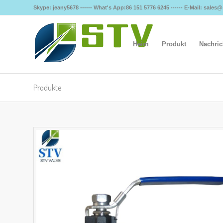
Skype: jeany5678 ------ What's App:86 151 5776 6245 ------ E-Mail: sales
Heim
Produkt
Nachric
Produkte