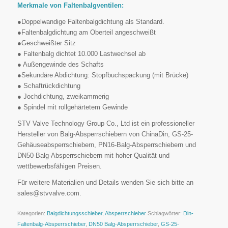
Merkmale von Faltenbalgventilen:
●Doppelwandige Faltenbalgdichtung als Standard.
●Faltenbalgdichtung am Oberteil angeschweißt
●Geschweißter Sitz
● Faltenbalg dichtet 10.000 Lastwechsel ab
● Außengewinde des Schafts
●Sekundäre Abdichtung: Stopfbuchspackung (mit Brücke)
● Schaftrückdichtung
● Jochdichtung, zweikammerig
● Spindel mit rollgehärtetem Gewinde
STV Valve Technology Group Co., Ltd ist ein professioneller
Hersteller von Balg-Absperrschiebern von ChinaDin, GS-25-
Gehäuseabsperrschiebern, PN16-Balg-Absperrschiebern und
DN50-Balg-Absperrschiebern mit hoher Qualität und
wettbewerbsfähigen Preisen.
Für weitere Materialien und Details wenden Sie sich bitte an
sales@stvvalve.com.
Kategorien:
Balgdichtungsschieber
,
Absperrschieber
Schlagwörter:
Din-
Faltenbalg-Absperrschieber
,
DN50 Balg-Absperrschieber
,
GS-25-