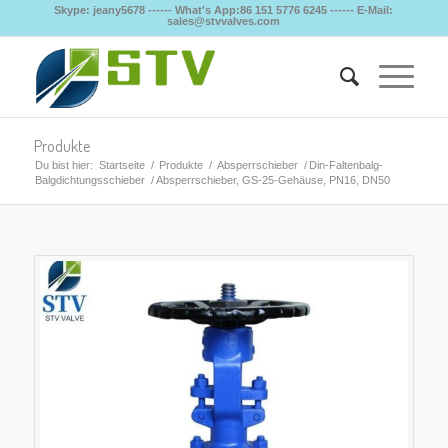
Skype: jeany5678 ------ What's App:86 151 5776 6245 ------ E-Mail:
sales@stvvalves.com
Produkte
Du bist hier:
Startseite
/
Produkte
/
Absperrschieber
/
Din-Faltenbalg-
Balgdichtungsschieber
/
Absperrschieber, GS-25-Gehäuse, PN16, DN50