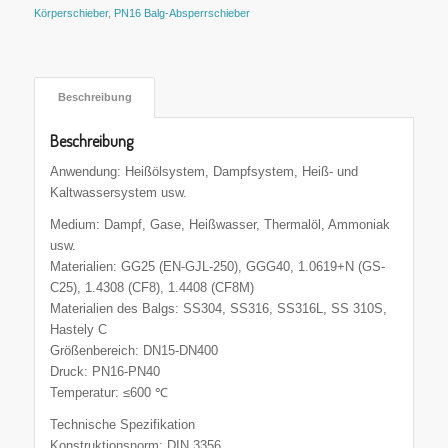
Körperschieber
,
PN16 Balg-Absperrschieber
 Beschreibung 
Beschreibung
Anwendung: Heißölsystem, Dampfsystem, Heiß- und
Kaltwassersystem usw.
Medium: Dampf, Gase, Heißwasser, Thermalöl, Ammoniak
usw.
Materialien: GG25 (EN-GJL-250), GGG40, 1.0619+N (GS-
C25), 1.4308 (CF8), 1.4408 (CF8M)
Materialien des Balgs: SS304, SS316, SS316L, SS 310S,
Hastely C
Größenbereich: DN15-DN400
Druck: PN16-PN40
Temperatur: ≤600 ℃
Technische Spezifikation
Konstruktionsnorm: DIN 3356