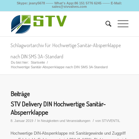
Skype: jeany5678 ------ What's App:86 151 5776 6245 ------ E-Mail:
sales@stvvalves.com
Schlagwortarchiv für: Hochwertige Sanitär-Absperrklappe
nach DIN SMS 3A-Standard
Du bist hier:
Startseite
/
Hochwertige Sanitär-Absperrklappe nach DIN SMS 3A-Standard
Beiträge
STV Delivery DIN Hochwertige Sanitär-
Absperrklappe
/
/
8. Januar 2019
In
Neuigkeiten und Veranstaltungen
von
STVVENTIL
Hochwertige DIN-Absperrklappe mit Sanitärgewinde und Zuggriff