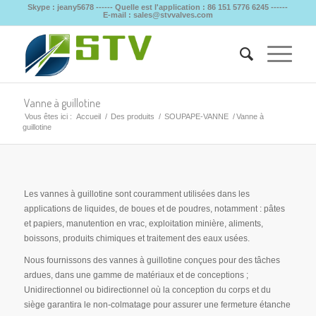
Skype : jeany5678 ------ Quelle est l'application : 86 151 5776 6245 ------
E-mail : sales@stvvalves.com
Vanne à guillotine
Vous êtes ici :
Accueil
/
Des produits
/
SOUPAPE-VANNE
/
Vanne à
guillotine
Les vannes à guillotine sont couramment utilisées dans les
applications de liquides, de boues et de poudres, notamment : pâtes
et papiers, manutention en vrac, exploitation minière, aliments,
boissons, produits chimiques et traitement des eaux usées.
Nous fournissons des vannes à guillotine conçues pour des tâches
ardues, dans une gamme de matériaux et de conceptions ;
Unidirectionnel ou bidirectionnel où la conception du corps et du
siège garantira le non-colmatage pour assurer une fermeture étanche