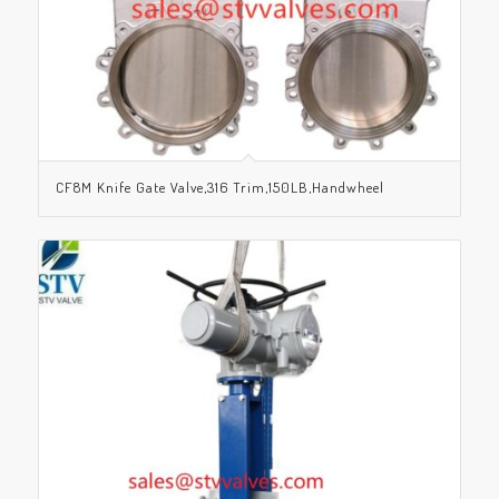
CF8M Knife Gate Valve,316 Trim,150LB,Handwheel