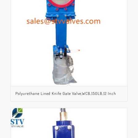
Polyurethane Lined Knife Gate Valve,WCB,150LB,12 Inch