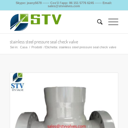
Skype: jeany5678 ------ Cos'è l'app: 86 151 5776 6245 ------ Email:
sales@stvvalves.com
stainless steel pressure seal check valve
Sei in:
Casa
/
Prodotti
/
Etichetta: stainless steel pressure seal check valve