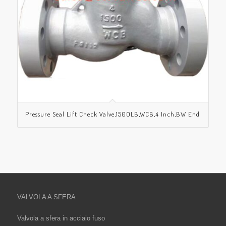
Pressure Seal Lift Check Valve,1500LB,WCB,4 Inch,BW End
VALVOLA A SFERA
Valvola a sfera in acciaio fuso