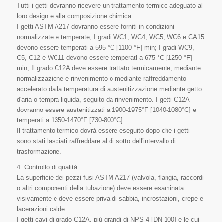
Tutti i getti dovranno ricevere un trattamento termico adeguato al
loro design e alla composizione chimica.
I getti ASTM A217 dovranno essere forniti in condizioni
normalizzate e temperate; I gradi WC1, WC4, WC5, WC6 e CA15
devono essere temperati a 595 °C [1100 °F] min; I gradi WC9,
C5, C12 e WC11 devono essere temperati a 675 °C [1250 °F]
min; Il grado C12A deve essere trattato termicamente, mediante
normalizzazione e rinvenimento o mediante raffreddamento
accelerato dalla temperatura di austenitizzazione mediante getto
d'aria o tempra liquida, seguito da rinvenimento. I getti C12A
dovranno essere austenitizzati a 1900-1975°F [1040-1080°C] e
temperati a 1350-1470°F [730-800°C].
Il trattamento termico dovrà essere eseguito dopo che i getti
sono stati lasciati raffreddare al di sotto dell'intervallo di
trasformazione.
4. Controllo di qualità
La superficie dei pezzi fusi ASTM A217 (valvola, flangia, raccordi
o altri componenti della tubazione) deve essere esaminata
visivamente e deve essere priva di sabbia, incrostazioni, crepe e
lacerazioni calde.
I getti cavi di grado C12A, più grandi di NPS 4 [DN 100] e le cui