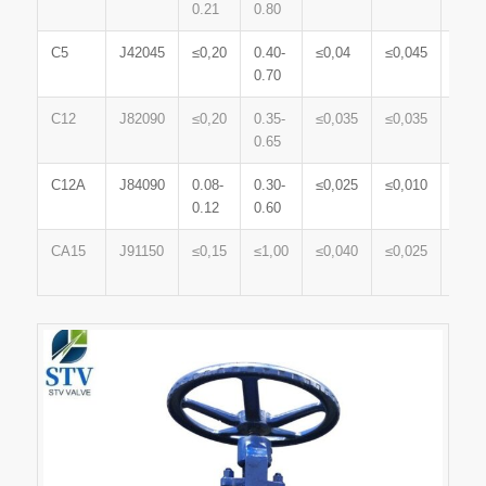
0.21
0.80
0.60
C5
J42045
≤0,20
0.40-
≤0,04
≤0,045
≤0,7
0.70
C12
J82090
≤0,20
0.35-
≤0,035
≤0,035
≤1,0
0.65
C12A
J84090
0.08-
0.30-
≤0,025
≤0,010
0.20-
0.12
0.60
0.50
CA15
J91150
≤0,15
≤1,00
≤0,040
≤0,025
≤1,5