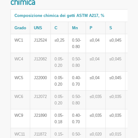
chimica
Composizione chimica dei getti ASTM A217, %
Grado
UNS
C
Mn
P
S
Sì
WC1
J12524
≤0,25
0.50-
≤0,04
≤0,045
≤0,6
0.80
WC4
J12082
0.05-
0.50-
≤0,04
≤0,045
≤0,6
0.20
0.80
WC5
J22000
0.05-
0.40-
≤0,04
≤0,045
≤0,6
0.20
0.70
WC6
J12072
0.05-
0.50-
≤0,035
≤0,035
≤0,6
0.20
0.80
WC9
J21890
0.05-
0.40-
≤0,035
≤0,035
≤0,6
0.18
0.70
WC11
J11872
0.15-
0.50-
≤0,020
≤0,015
0.30-