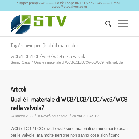
Skype: jeany5678 ------ Cos'è l'app: 86 151 5776 6245 ------ Email:
sales@stvvalves.com
Tag Archivio per: Qual è il materiale di
WCB/LCB/LCC/wc6/WC9 nella valvola
Sei in:
Casa
/
Qual è il materiale di WCB/LCB/LCC/wc6/WC9 nella valvola
Articoli
Qual è il materiale di WCB/LCB/LCC/wc6/WC9
nella valvola?
/
/
24 marzo 2022
In
Novità del settore
da
VALVOLA STV
WCB / LCB / LCC / wc6 / wc9 sono materiali comunemente usati
per le valvole, ma molte persone non sanno cosa significano.