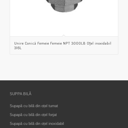
Unire Conică Femeie Femeie NPT 3000LB Oțel inoxidabil
316L
SUPPA BILĂ
Supapă cu bilă din oțel turnat
Supapă cu bilă din oțel forjat
Supapă cu bilă din oțel inoxidabil