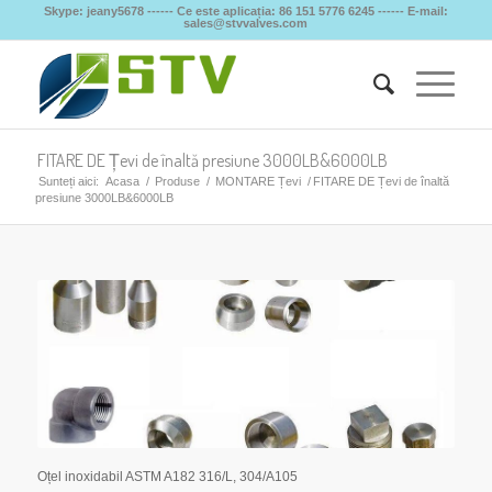
Skype: jeany5678 ------ Ce este aplicația: 86 151 5776 6245 ------ E-mail:
sales@stvvalves.com
FITARE DE Țevi de înaltă presiune 3000LB&6000LB
Sunteți aici:
Acasa
/
Produse
/
MONTARE Țevi
/
FITARE DE Țevi de înaltă
presiune 3000LB&6000LB
Oțel inoxidabil ASTM A182 316/L, 304/A105