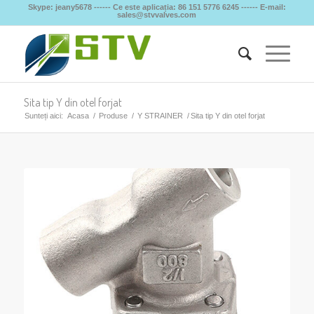
Skype: jeany5678 ------ Ce este aplicația: 86 151 5776 6245 ------ E-mail:
sales@stvvalves.com
Sita tip Y din otel forjat
Sunteți aici:
Acasa
/
Produse
/
Y STRAINER
/
Sita tip Y din otel forjat