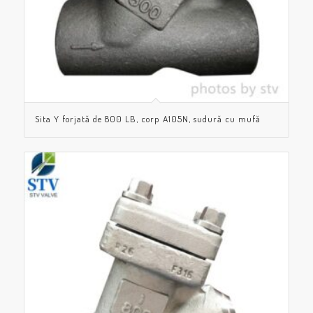
Sita Y forjată de 800 LB, corp A105N, sudură cu mufă