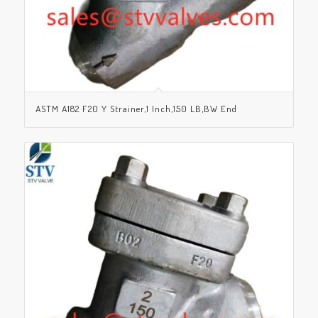
ASTM A182 F20 Y Strainer,1 Inch,150 LB,BW End