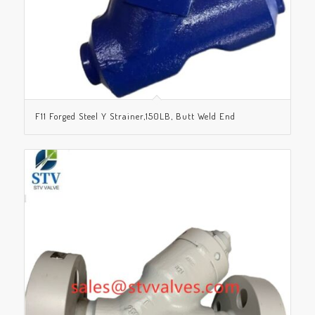
F11 Forged Steel Y Strainer,150LB, Butt Weld End