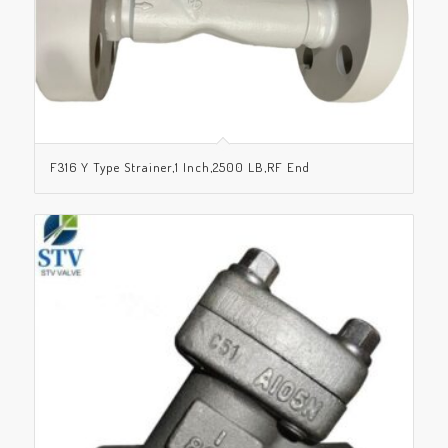
F316 Y Type Strainer,1 Inch,2500 LB,RF End