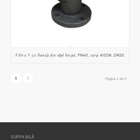
Filtru Y cu flanșă din oțel forjat, PN40, corp A105N, DN50
1
2
Pagina 1 din 2
SUPPA BILĂ