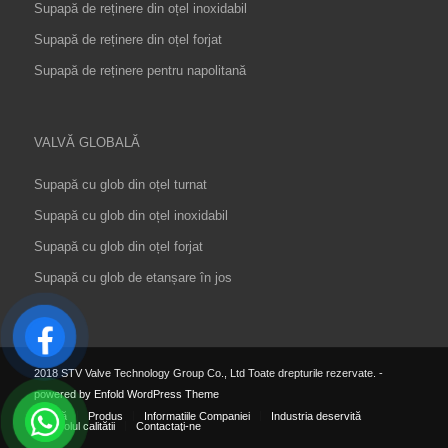
Supapă de reținere din oțel inoxidabil
Supapă de reținere din oțel forjat
Supapă de reținere pentru napolitană
VALVĂ GLOBALĂ
Supapă cu glob din oțel turnat
Supapă cu glob din oțel inoxidabil
Supapă cu glob din oțel forjat
Supapă cu glob de etanșare în jos
2018 STV Valve Technology Group Co., Ltd Toate drepturile rezervate.
-
powered by Enfold WordPress Theme
Acasă
Produs
Informatiile Companiei
Industria deservită
Controlul calității
Contactaţi-ne