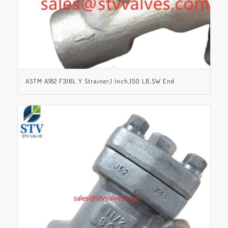
ASTM A182 F316L Y Strainer,1 Inch,150 LB,SW End