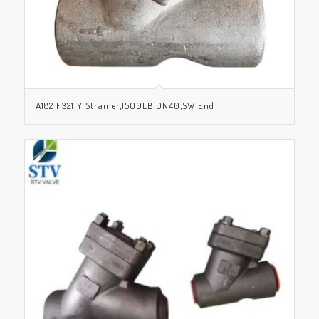
A182 F321 Y Strainer,1500LB,DN40,SW End