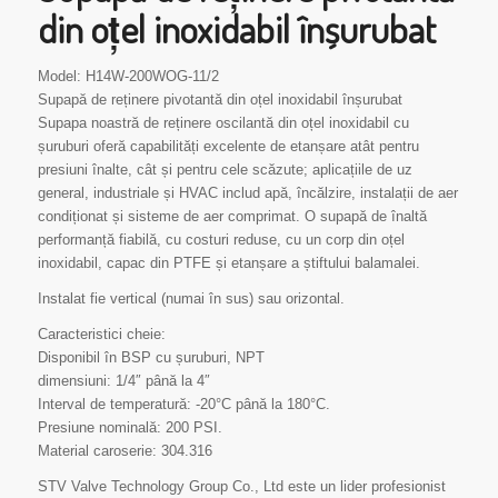
din oțel inoxidabil înșurubat
Model: H14W-200WOG-11/2
Supapă de reținere pivotantă din oțel inoxidabil înșurubat
Supapa noastră de reținere oscilantă din oțel inoxidabil cu
șuruburi oferă capabilități excelente de etanșare atât pentru
presiuni înalte, cât și pentru cele scăzute; aplicațiile de uz
general, industriale și HVAC includ apă, încălzire, instalații de aer
condiționat și sisteme de aer comprimat. O supapă de înaltă
performanță fiabilă, cu costuri reduse, cu un corp din oțel
inoxidabil, capac din PTFE și etanșare a știftului balamalei.
Instalat fie vertical (numai în sus) sau orizontal.
Caracteristici cheie:
Disponibil în BSP cu șuruburi, NPT
dimensiuni: 1/4″ până la 4″
Interval de temperatură: -20°C până la 180°C.
Presiune nominală: 200 PSI.
Material caroserie: 304.316
STV Valve Technology Group Co., Ltd este un lider profesionist