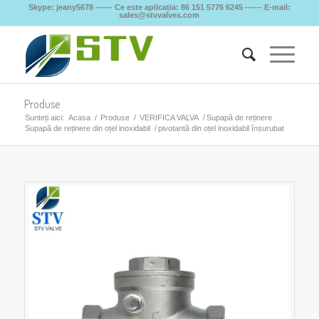
Skype: jeany5678 ------ Ce este aplicația: 86 151 5776 6245 ------ E-mail:
sales@stvvalves.com
Produse
Sunteți aici:
Acasa
/
Produse
/
VERIFICA VALVA
/
Supapă de reținere
Supapă de reținere din oțel inoxidabil
/
pivotantă din oțel inoxidabil înșurubat